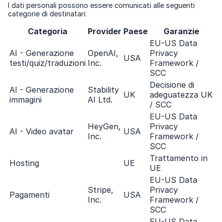
I dati personali possono essere comunicati alle seguenti
categorie di destinatari:
Categoria
Provider
Paese
Garanzie
EU-US Data
AI - Generazione
OpenAI,
Privacy
USA
testi/quiz/traduzioni
Inc.
Framework /
SCC
Decisione di
AI - Generazione
Stability
UK
adeguatezza UK
immagini
AI Ltd.
/ SCC
EU-US Data
HeyGen,
Privacy
AI - Video avatar
USA
Inc.
Framework /
SCC
Trattamento in
Hosting
UE
UE
EU-US Data
Stripe,
Privacy
Pagamenti
USA
Inc.
Framework /
SCC
EU-US Data