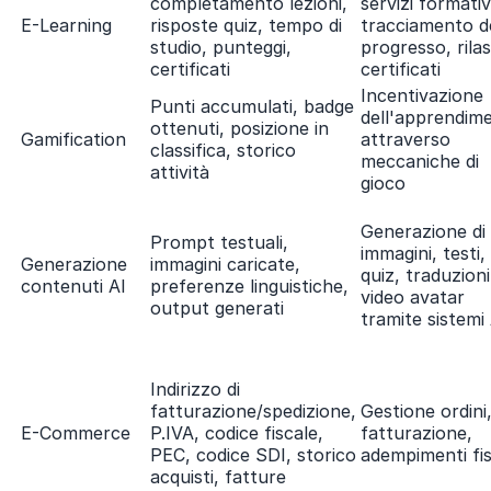
completamento lezioni,
servizi formativ
E-Learning
risposte quiz, tempo di
tracciamento d
studio, punteggi,
progresso, rilas
certificati
certificati
Incentivazione
Punti accumulati, badge
dell'apprendim
ottenuti, posizione in
Gamification
attraverso
classifica, storico
meccaniche di
attività
gioco
Generazione di
Prompt testuali,
immagini, testi,
Generazione
immagini caricate,
quiz, traduzioni
contenuti AI
preferenze linguistiche,
video avatar
output generati
tramite sistemi
Indirizzo di
fatturazione/spedizione,
Gestione ordini
E-Commerce
P.IVA, codice fiscale,
fatturazione,
PEC, codice SDI, storico
adempimenti fis
acquisti, fatture