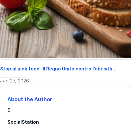
Stop al junk food- Il Regno Unito contro l’obesità...
Jan 27, 2026
About the Author
S
SocialStation