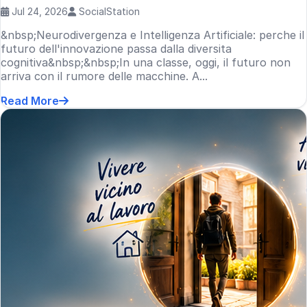
Jul 24, 2026
SocialStation
&nbsp;Neurodivergenza e Intelligenza Artificiale: perche il
futuro dell'innovazione passa dalla diversita
cognitiva&nbsp;&nbsp;In una classe, oggi, il futuro non
arriva con il rumore delle macchine. A...
Read More