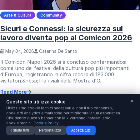
Arte & Cultura
Community
Sicuri e Connessi: la sicurezza sul
lavoro diventa pop al Comicon 2026
May 04, 2026
Caterina De Santo
Il Comicon Napoli 2026 si è concluso confermandosi
come uno dei festival della cultura pop più importanti
d'Europa, registrando la cifra record di 183.000
visitatori.&nbsp;Tra i viali della Mostra d'O...
Read More
« Previous
Next »
×
Questo sito utilizza cookie
Utilizziamo cookie tecnici necessari e, con il tuo consenso,
Showing
1
to
10
of
420
results
cookie di analytics e marketing per migliorare la tua esperienza.
Chiudendo questo banner con la × verranno installati solo i
cookie tecnici.
Cookie Policy
Rifiuta tutti
Personalizza
Accetta tutti